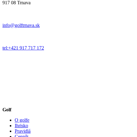
917 08 Trnava
info@golftrnava.sk
tel:+421 917 717 172
Golf
O golfe
Ihrisko
Pravidlá
Cenník