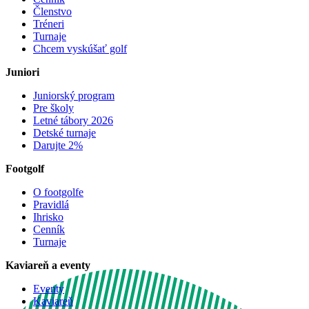
Členstvo
Tréneri
Turnaje
Chcem vyskúšať golf
Juniori
Juniorský program
Pre školy
Letné tábory 2026
Detské turnaje
Darujte 2%
Footgolf
O footgolfe
Pravidlá
Ihrisko
Cenník
Turnaje
Kaviareň a eventy
Eventy
Kaviareň