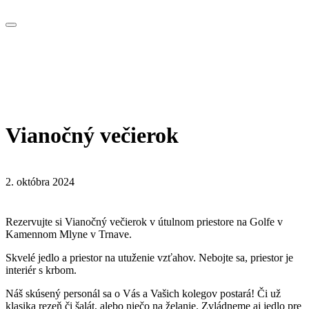
Vianočný večierok
2. októbra 2024
Rezervujte si Vianočný večierok v útulnom priestore na Golfe v
Kamennom Mlyne v Trnave.
Skvelé jedlo a priestor na utuženie vzťahov. Nebojte sa, priestor je
interiér s krbom.
Náš skúsený personál sa o Vás a Vašich kolegov postará! Či už
klasika rezeň či šalát, alebo niečo na želanie. Zvládneme aj jedlo pre