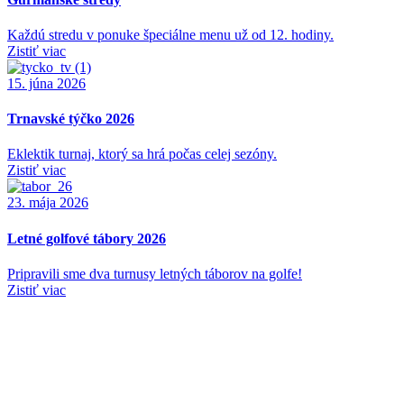
Každú stredu v ponuke špeciálne menu už od 12. hodiny.
Zistiť viac
15. júna 2026
Trnavské týčko 2026
Eklektik turnaj, ktorý sa hrá počas celej sezóny.
Zistiť viac
23. mája 2026
Letné golfové tábory 2026
Pripravili sme dva turnusy letných táborov na golfe!
Zistiť viac