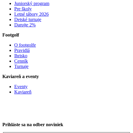
Juniorský program
Pre školy
Letné tábory 2026
Detské turnaje
Darujte 2%
Footgolf
O footgolfe
Pravidlá
Ihrisko
Cenník
Turnaje
Kaviareň a eventy
Eventy
Kaviareň
Prihláste sa na odber noviniek