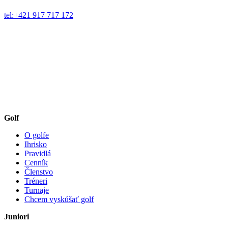
tel:+421 917 717 172
Golf
O golfe
Ihrisko
Pravidlá
Cenník
Členstvo
Tréneri
Turnaje
Chcem vyskúšať golf
Juniori