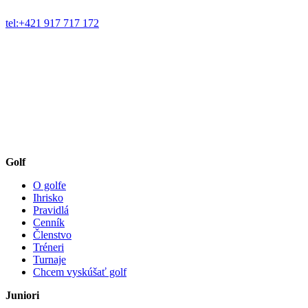
tel:+421 917 717 172
Golf
O golfe
Ihrisko
Pravidlá
Cenník
Členstvo
Tréneri
Turnaje
Chcem vyskúšať golf
Juniori