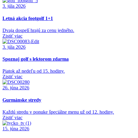
3. júla 2026
Letná akcia footgolf 1+1
Dvaja dospelí hrajú za cenu jedného.
Zistiť viac
3. júla 2026
Spoznaj golf s lektorom zdarma
Piatok až nedeľu od 15. hodiny.
Zistiť viac
26. júna 2026
Gurmánske stredy
Každú stredu v ponuke špeciálne menu už od 12. hodiny.
Zistiť viac
15. júna 2026