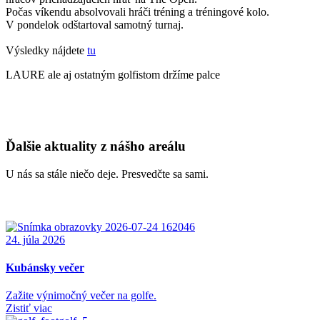
Počas víkendu absolvovali hráči tréning a tréningové kolo.
V pondelok odštartoval samotný turnaj.
Výsledky nájdete
tu
LAURE ale aj ostatným golfistom držíme palce
Ďalšie aktuality z nášho areálu
U nás sa stále niečo deje. Presvedčte sa sami.
24. júla 2026
Kubánsky večer
Zažite výnimočný večer na golfe.
Zistiť viac