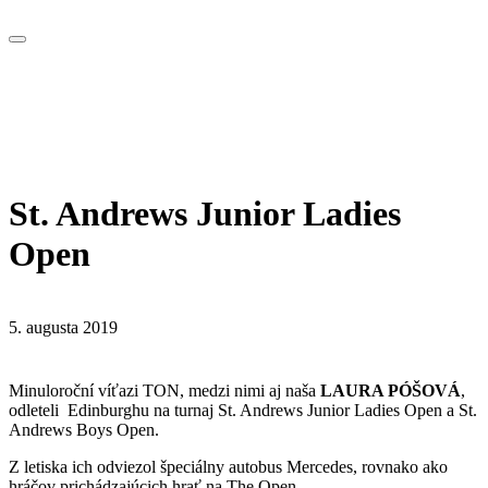
St. Andrews Junior Ladies
Open
5. augusta 2019
Minuloroční víťazi TON, medzi nimi aj naša
LAURA PÓŠOVÁ
,
odleteli Edinburghu na turnaj St. Andrews Junior Ladies Open a St.
Andrews Boys Open.
Z letiska ich odviezol špeciálny autobus Mercedes, rovnako ako
hráčov prichádzajúcich hrať na The Open.