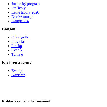
Juniorský program
Pre školy
Letné tábory 2026
Detské turnaje
Darujte 2%
Footgolf
O footgolfe
Pravidlá
Ihrisko
Cenník
Turnaje
Kaviareň a eventy
Eventy
Kaviareň
Prihláste sa na odber noviniek