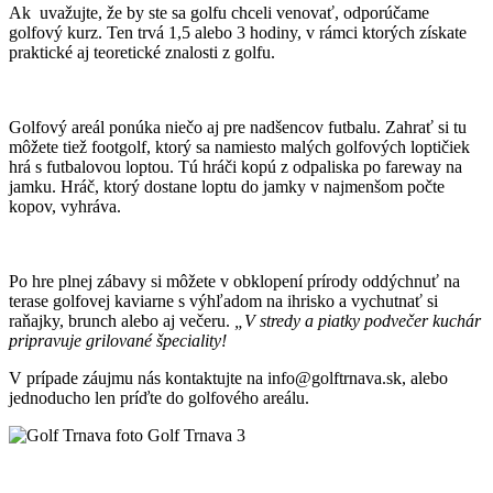
Ak uvažujte, že by ste sa golfu chceli venovať, odporúčame
golfový kurz. Ten trvá 1,5 alebo 3 hodiny, v rámci ktorých získate
praktické aj teoretické znalosti z golfu.
Golfový areál ponúka niečo aj pre nadšencov futbalu. Zahrať si tu
môžete tiež footgolf, ktorý sa namiesto malých golfových loptičiek
hrá s futbalovou loptou. Tú hráči kopú z odpaliska po fareway na
jamku. Hráč, ktorý dostane loptu do jamky v najmenšom počte
kopov, vyhráva.
Po hre plnej zábavy si môžete v obklopení prírody oddýchnuť na
terase golfovej kaviarne s výhľadom na ihrisko a vychutnať si
raňajky, brunch alebo aj večeru.
„
V stredy a piatky podvečer kuchár
pripravuje grilované špeciality!
V prípade záujmu nás kontaktujte na info@golftrnava.sk, alebo
jednoducho len príďte do golfového areálu.