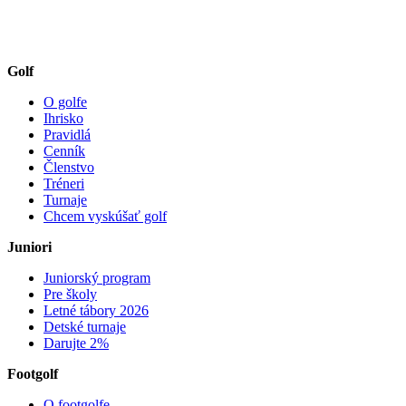
Golf
O golfe
Ihrisko
Pravidlá
Cenník
Členstvo
Tréneri
Turnaje
Chcem vyskúšať golf
Juniori
Juniorský program
Pre školy
Letné tábory 2026
Detské turnaje
Darujte 2%
Footgolf
O footgolfe