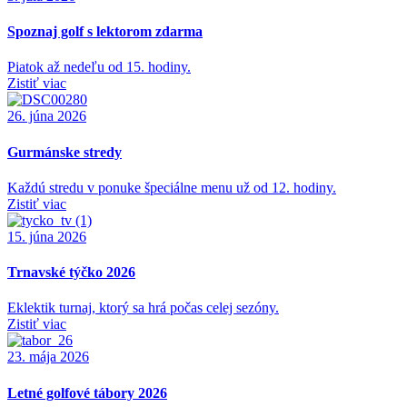
Spoznaj golf s lektorom zdarma
Piatok až nedeľu od 15. hodiny.
Zistiť viac
26. júna 2026
Gurmánske stredy
Každú stredu v ponuke špeciálne menu už od 12. hodiny.
Zistiť viac
15. júna 2026
Trnavské týčko 2026
Eklektik turnaj, ktorý sa hrá počas celej sezóny.
Zistiť viac
23. mája 2026
Letné golfové tábory 2026