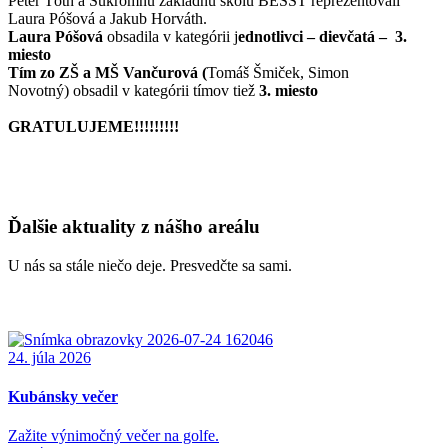
Peter Tóth a Súkromnú základnú školu BESST reprezentovali
Laura Póšová a Jakub Horváth.
Laura Póšová
obsadila v kategórii j
ednotlivci – dievčatá – 3.
miesto
Tím zo ZŠ a MŠ Vančurová (
Tomáš Šmiček, Simon
Novotný) obsadil v kategórii tímov tiež
3. miesto
GRATULUJEME!!!!!!!!!
Ďalšie aktuality z nášho areálu
U nás sa stále niečo deje. Presvedčte sa sami.
24. júla 2026
Kubánsky večer
Zažite výnimočný večer na golfe.