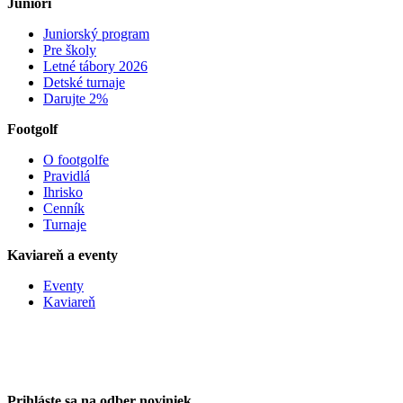
Juniori
Juniorský program
Pre školy
Letné tábory 2026
Detské turnaje
Darujte 2%
Footgolf
O footgolfe
Pravidlá
Ihrisko
Cenník
Turnaje
Kaviareň a eventy
Eventy
Kaviareň
Prihláste sa na odber noviniek