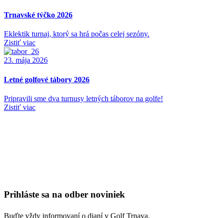
Trnavské týčko 2026
Eklektik turnaj, ktorý sa hrá počas celej sezóny.
Zistiť viac
23. mája 2026
Letné golfové tábory 2026
Pripravili sme dva turnusy letných táborov na golfe!
Zistiť viac
Prihláste sa na odber noviniek
Buďte vždy informovaní o dianí v Golf Trnava.