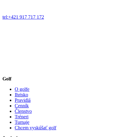
tel:+421 917 717 172
Golf
O golfe
Ihrisko
Pravidlá
Cenník
Členstvo
Tréneri
Turnaje
Chcem vyskúšať golf