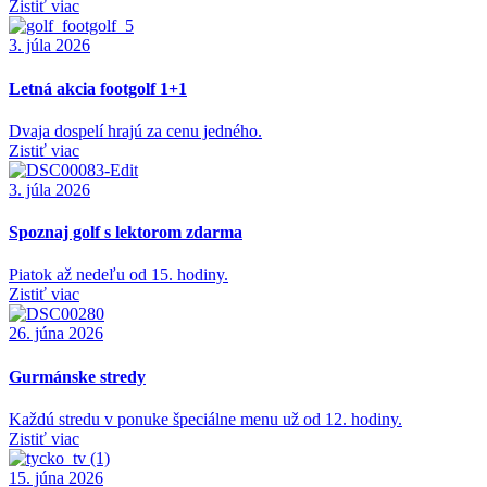
Zistiť viac
3. júla 2026
Letná akcia footgolf 1+1
Dvaja dospelí hrajú za cenu jedného.
Zistiť viac
3. júla 2026
Spoznaj golf s lektorom zdarma
Piatok až nedeľu od 15. hodiny.
Zistiť viac
26. júna 2026
Gurmánske stredy
Každú stredu v ponuke špeciálne menu už od 12. hodiny.
Zistiť viac
15. júna 2026