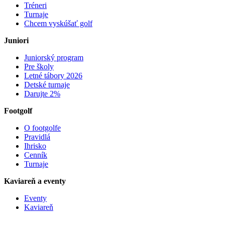
Tréneri
Turnaje
Chcem vyskúšať golf
Juniori
Juniorský program
Pre školy
Letné tábory 2026
Detské turnaje
Darujte 2%
Footgolf
O footgolfe
Pravidlá
Ihrisko
Cenník
Turnaje
Kaviareň a eventy
Eventy
Kaviareň