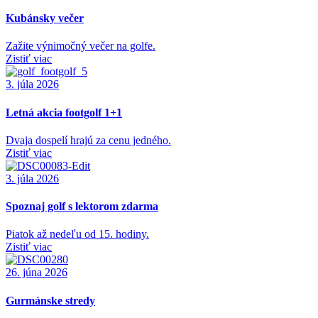
Kubánsky večer
Zažite výnimočný večer na golfe.
Zistiť viac
3. júla 2026
Letná akcia footgolf 1+1
Dvaja dospelí hrajú za cenu jedného.
Zistiť viac
3. júla 2026
Spoznaj golf s lektorom zdarma
Piatok až nedeľu od 15. hodiny.
Zistiť viac
26. júna 2026
Gurmánske stredy