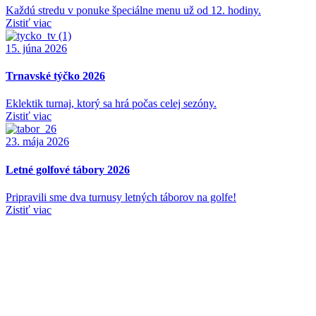
Každú stredu v ponuke špeciálne menu už od 12. hodiny.
Zistiť viac
15. júna 2026
Trnavské týčko 2026
Eklektik turnaj, ktorý sa hrá počas celej sezóny.
Zistiť viac
23. mája 2026
Letné golfové tábory 2026
Pripravili sme dva turnusy letných táborov na golfe!
Zistiť viac