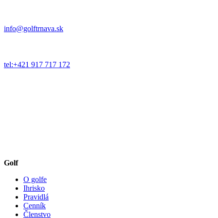
info@golftrnava.sk
tel:+421 917 717 172
Golf
O golfe
Ihrisko
Pravidlá
Cenník
Členstvo