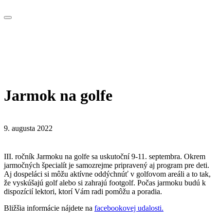
Jarmok na golfe
9. augusta 2022
III. ročník Jarmoku na golfe sa uskutoční 9-11. septembra. Okrem
jarmočných špecialít je samozrejme pripravený aj program pre deti.
Aj dospeláci si môžu aktívne oddýchnúť v golfovom areáli a to tak,
že vyskúšajú golf alebo si zahrajú footgolf. Počas jarmoku budú k
dispozícií lektori, ktorí Vám radi pomôžu a poradia.
Bližšia informácie nájdete na
facebookovej udalosti.