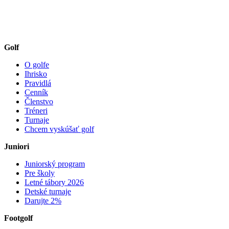
Golf
O golfe
Ihrisko
Pravidlá
Cenník
Členstvo
Tréneri
Turnaje
Chcem vyskúšať golf
Juniori
Juniorský program
Pre školy
Letné tábory 2026
Detské turnaje
Darujte 2%
Footgolf