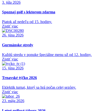
3. júla 2026
Spoznaj golf s lektorom zdarma
Piatok až nedeľu od 15. hodiny.
Zistiť viac
26. júna 2026
Gurmánske stredy
Každú stredu v ponuke špeciálne menu už od 12. hodiny.
Zistiť viac
15. júna 2026
Trnavské týčko 2026
Eklektik turnaj, ktorý sa hrá počas celej sezóny.
Zistiť viac
23. mája 2026
Letné golfové tábory 2026