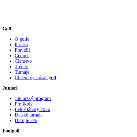
Golf
O golfe
Ihrisko
Pravidlá
Cenník
Členstvo
Tréneri
Turnaje
Chcem vyskúšať golf
Juniori
Juniorský program
Pre školy
Letné tábory 2026
Detské turnaje
Darujte 2%
Footgolf