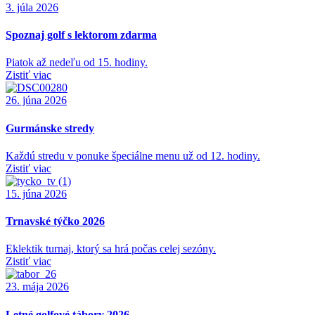
3. júla 2026
Spoznaj golf s lektorom zdarma
Piatok až nedeľu od 15. hodiny.
Zistiť viac
26. júna 2026
Gurmánske stredy
Každú stredu v ponuke špeciálne menu už od 12. hodiny.
Zistiť viac
15. júna 2026
Trnavské týčko 2026
Eklektik turnaj, ktorý sa hrá počas celej sezóny.
Zistiť viac
23. mája 2026
Letné golfové tábory 2026