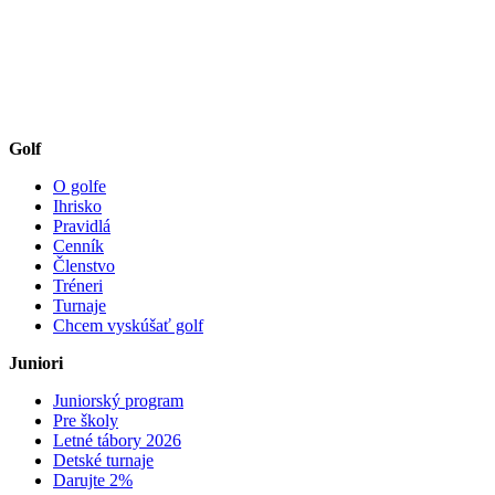
Golf
O golfe
Ihrisko
Pravidlá
Cenník
Členstvo
Tréneri
Turnaje
Chcem vyskúšať golf
Juniori
Juniorský program
Pre školy
Letné tábory 2026
Detské turnaje
Darujte 2%