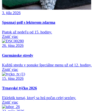
3. júla 2026
Spoznaj golf s lektorom zdarma
Piatok až nedeľu od 15. hodiny.
Zistiť viac
26. júna 2026
Gurmánske stredy
Každú stredu v ponuke špeciálne menu už od 12. hodiny.
Zistiť viac
15. júna 2026
Trnavské týčko 2026
Eklektik turnaj, ktorý sa hrá počas celej sezóny.
Zistiť viac