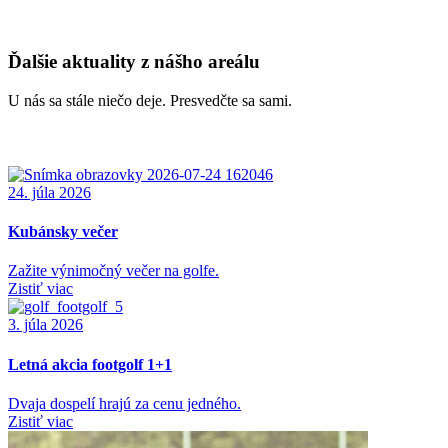
Ďalšie aktuality z nášho areálu
U nás sa stále niečo deje. Presvedčte sa sami.
24. júla 2026
Kubánsky večer
Zažite výnimočný večer na golfe.
Zistiť viac
3. júla 2026
Letná akcia footgolf 1+1
Dvaja dospelí hrajú za cenu jedného.
Zistiť viac