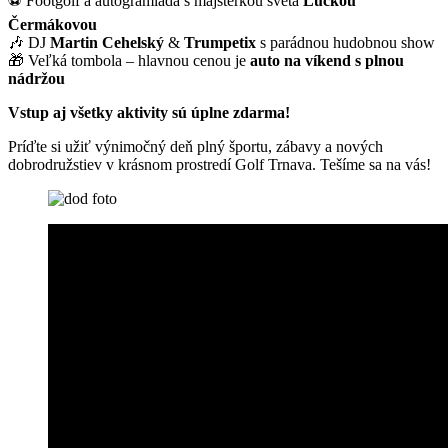
⚽ Footgolf a autogramiáda s majsterkou sveta
Luckou
Čermákovou
🎶 DJ
Martin Cehelský
&
Trumpetix
s parádnou hudobnou show
🎁 Veľká tombola – hlavnou cenou je
auto na víkend s plnou
nádržou
Vstup aj všetky aktivity sú úplne zdarma!
Príďte si užiť výnimočný deň plný športu, zábavy a nových
dobrodružstiev v krásnom prostredí Golf Trnava. Tešíme sa na vás!